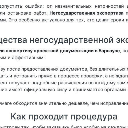
пустить ошибки: от незначительных неточностей 
ли остановке работ.
Негосударственная экспертиза
п
ми. Это особенно актуально для тех, кто ценит сроки 
ества негосударственной эк
ую экспертизу проектной документации в Барнауле
, п
ным и эффективным:
зу после предоставления документов, без длительных 
ь и устранять прямо в процессе проверки, а не ждать
ент получает подробные разъяснения по каждому заме
ие имеет официальную силу и принимается органами 
маге обходится значительно дешевле, чем исправлени
Как проходит процедура
ыстроен так, чтобы заказчику было удобно на каждом 