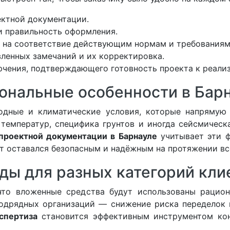
ектной документации.
и правильность оформления.
а на соответствие действующим нормам и требованиям
вленных замечаний и их корректировка.
ючения, подтверждающего готовность проекта к реали
ональные особенности в Бар
одные и климатические условия, которые напрямую
 температур, специфика грунтов и иногда сейсмическ
 проектной документации в Барнауле
учитывает эти ф
кт оставался безопасным и надёжным на протяжении вс
ды для разных категорий кли
 что вложенные средства будут использованы рацио
подрядных организаций — снижение риска переделок 
спертиза
становится эффективным инструментом кон