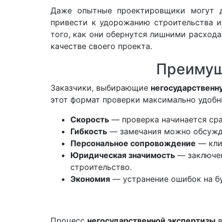
Даже опытные проектировщики могут до
привести к удорожанию строительства и
того, как они обернутся лишними расхода
качестве своего проекта.
Преимущ
Заказчики, выбирающие
негосударственн
этот формат проверки максимально удоб
Скорость
— проверка начинается сра
Гибкость
— замечания можно обсуждат
Персональное сопровождение
— кли
Юридическая значимость
— заключен
строительство.
Экономия
— устранение ошибок на бу
Процесс
негосударственной экспертизы
в